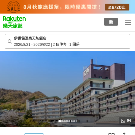
to
top
page
新
伊香保溫泉天坊飯店
2026/8/21
-
2026/8/22
|
2 位住客
|
1 間房
64