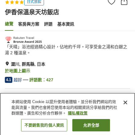
日式旅館
伊香保溫泉天坊飯店
總覽
客房與方案
評語
基本資訊
「天晴」浴池經過精心設計，佔地約千坪。可享受金之湯和白銀之
湯 2 種溫泉。
澀川, 群馬縣, 日本
於地圖上顯示
超好
評語數：
427
4.1
住宿設施
本網站使用 Cookie 以提升使用者體驗，並分析我們網站的效
停車場
三溫暖
能與流量。我們也會將您使用本站的相關資訊分享給我們的社
Spa／美容沙龍
游泳池
群媒體、廣告和分析合作夥伴。
隱私權政策
不要銷售我的個人資訊
允許全部
找客房
首頁
日本
群馬縣
澀川
伊香保溫泉天坊飯店