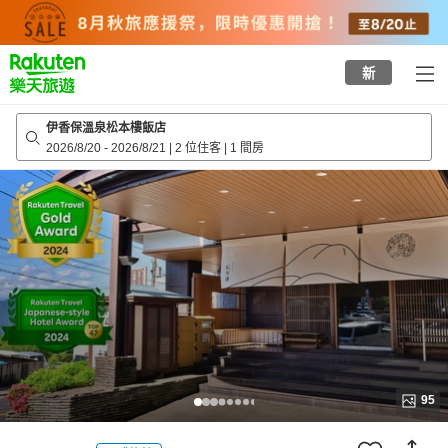
to
top
page
新
伊香保溫泉松本樓飯店
2026/8/20
-
2026/8/21
|
2 位住客
|
1 間房
95