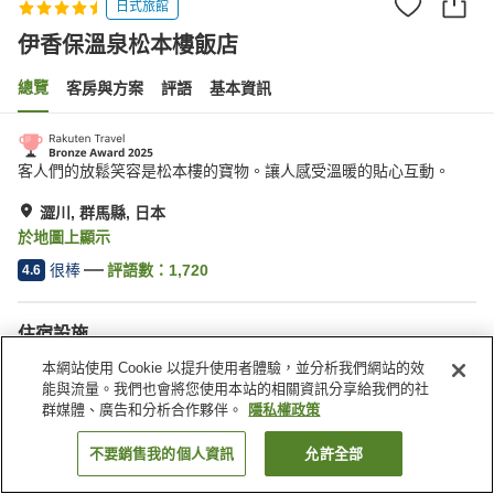
日式旅館
伊香保溫泉松本樓飯店
總覽
客房與方案
評語
基本資訊
客人們的放鬆笑容是松本樓的寶物。讓人感受溫暖的貼心互動。
澀川, 群馬縣, 日本
於地圖上顯示
很棒
評語數：
1,720
4.6
住宿設施
停車場
Spa／美容沙龍
本網站使用 Cookie 以提升使用者體驗，並分析我們網站的效
休息室
咖啡廳
能與流量。我們也會將您使用本站的相關資訊分享給我們的社
群媒體、廣告和分析合作夥伴。
隱私權政策
首頁
日本
群馬縣
澀川
伊香保溫泉松本樓飯店
不要銷售我的個人資訊
允許全部
找客房