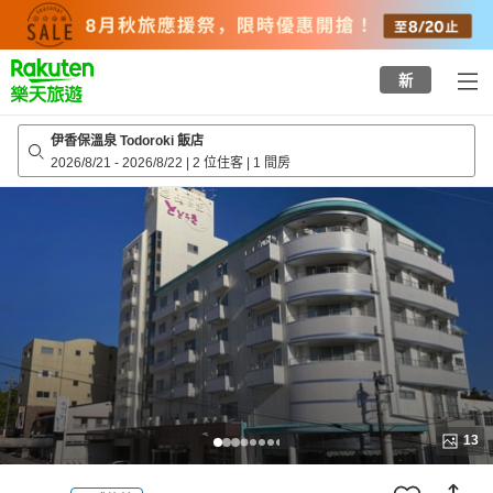
to
top
page
新
伊香保溫泉 Todoroki 飯店
2026/8/21
-
2026/8/22
|
2 位住客
|
1 間房
13