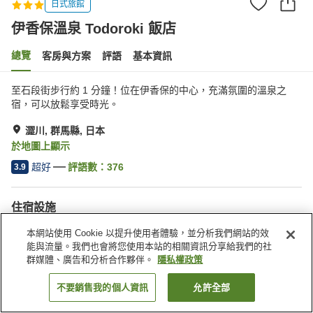
日式旅館
伊香保溫泉 Todoroki 飯店
總覽
客房與方案
評語
基本資訊
至石段街步行約 1 分鐘！位在伊香保的中心，充滿氛圍的溫泉之
宿，可以放鬆享受時光。
澀川, 群馬縣, 日本
於地圖上顯示
超好
評語數：
376
3.9
住宿設施
停車場
三溫暖
本網站使用 Cookie 以提升使用者體驗，並分析我們網站的效
自動販賣機
商店
能與流量。我們也會將您使用本站的相關資訊分享給我們的社
群媒體、廣告和分析合作夥伴。
隱私權政策
首頁
日本
群馬縣
澀川
伊香保溫泉 Todoroki 飯店
不要銷售我的個人資訊
允許全部
找客房