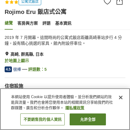
公寓式飯店
Rojimo Eru 飯店式公寓
總覽
客房與方案
評語
基本資訊
2019 年 7 月開幕。這間時尚的公寓式飯店距離高崎車站步行 4 分
鐘，設有精心挑選的家具，館內附設停車位。
高崎, 群馬縣, 日本
於地圖上顯示
很棒
評語數：
5
4.5
住宿設施
停車場
本網站使用 Cookie 以提升使用者體驗，並分析我們網站的效
能與流量。我們也會將您使用本站的相關資訊分享給我們的社
群媒體、廣告和分析合作夥伴。
隱私權政策
首頁
日本
群馬縣
高崎
Rojimo Eru 飯店式公寓
不要銷售我的個人資訊
允許全部
找客房