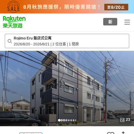
to
top
page
新
Rojimo Eru 飯店式公寓
2026/8/20
-
2026/8/21
|
2 位住客
|
1 間房
23