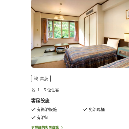
禁菸
1－5 位住客
客房設施
有衛浴設施
免治馬桶
有浴缸
更詳細的客房資訊