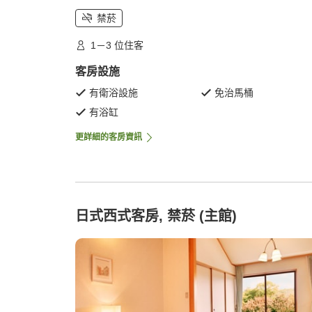
禁菸
1－3 位住客
客房設施
有衛浴設施
免治馬桶
有浴缸
更詳細的客房資訊
日式西式客房, 禁菸 (主館)