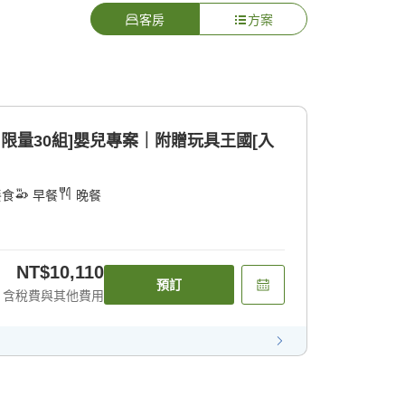
客房
方案
每日限量30組]嬰兒專案｜附贈玩具王國[入
餐食
早餐
晚餐
NT$10,110
預訂
含稅費與其他費用