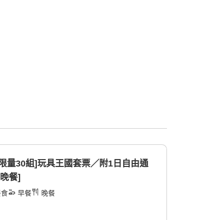
日限量30組]玩具王國套票／附1日自由通
[晚餐]
餐食
早餐
晚餐