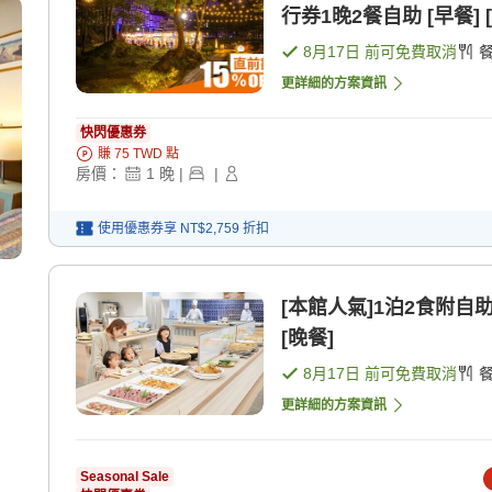
行券1晚2餐自助 [早餐] 
8月17日
前可免費取消
更詳細的方案資訊
快閃優惠券
賺
75
TWD
點
房價：
1
晚
|
|
使用優惠券享
NT$2,759
折扣
[本館人氣]1泊2食附自
[晚餐]
8月17日
前可免費取消
更詳細的方案資訊
Seasonal Sale