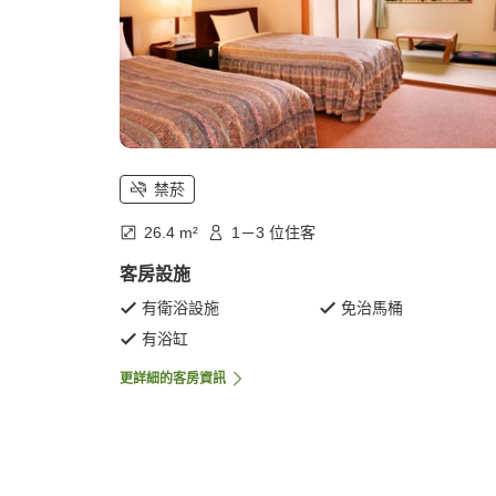
禁菸
26.4 m²
1－3 位住客
客房設施
有衛浴設施
免治馬桶
有浴缸
更詳細的客房資訊