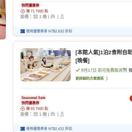
快閃優惠券
賺
71
TWD
點
房價：
1
晚
|
|
使用優惠券享
NT$2,632
折扣
[本館人氣]1泊2食附自
[晚餐]
8月17日
前可免費取消
更詳細的方案資訊
Seasonal Sale
快閃優惠券
賺
65
TWD
點
房價：
1
晚
|
|
使用優惠券享
NT$2,422
折扣