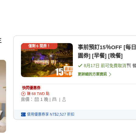
主
僅剩
6
間房！
事前預訂15％OFF [
園券] [早餐] [晚餐]
8月17日
前可免費取消
更詳細的方案資訊
快閃優惠券
賺
68
TWD
點
房價：
1
晚
|
|
使用優惠券享
NT$2,527
折扣