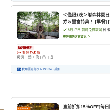
＜僅限1晚＞附森林夏日
券＆豐富特典！ [早餐] [
8月17日
前可免費取消
更詳細的方案資訊
快閃優惠券
賺
90
TWD
點
房價：
1
晚
|
|
使用優惠券享
NT$3,345
折扣
直前折扣15％OFF[每