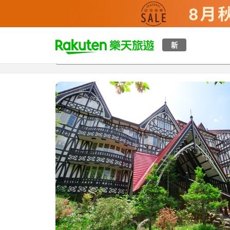
t
新
總覽
客房與方案
評語
設施
o
p
P
a
g
e
_
s
e
a
r
c
h