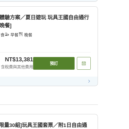
體驗方案／夏日遊玩 玩具王國自由通行
晚餐]
餐食
早餐
晚餐
NT$13,381
預訂
含稅費與其他費用
日限量30組]玩具王國套票／附1日自由通