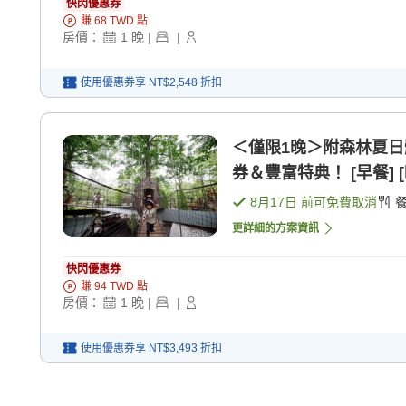
快閃優惠券
賺
68
TWD
點
房價：
1
晚
|
|
使用優惠券享
NT$2,548
折扣
＜僅限1晚＞附森林夏日
券＆豐富特典！ [早餐] [
8月17日
前可免費取消
更詳細的方案資訊
快閃優惠券
賺
94
TWD
點
房價：
1
晚
|
|
使用優惠券享
NT$3,493
折扣