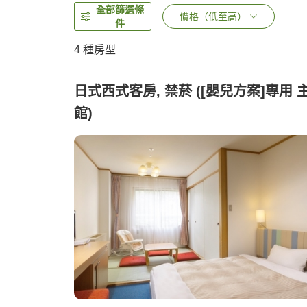
全部篩選條
價格（低至高）
件
4
種房型
日式西式客房, 禁菸 ([嬰兒方案]專用 
館)