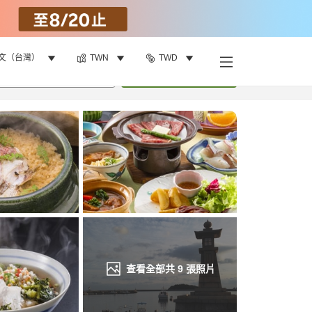
文（台灣）
TWN
TWD
找客房
•
1
間房
重新搜尋
查看全部共
9
張照片