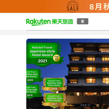
t
新
總覽
客房與方案
評語
特點
設施
o
p
P
a
g
e
_
s
e
a
r
c
h