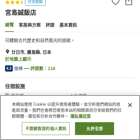
日式旅館
宮島誠飯店
總覽
客房與方案
評語
基本資訊
可體驗古代歷史和自然風光的旅館。
廿日市, 廣島縣, 日本
於地圖上顯示
很棒
評語數：
116
4.3
住宿設施
停車場
三溫暖
咖啡廳
自動販賣機
本網站使用 Cookie 以提升使用者體驗，並分析我們網站的效
能與流量。我們也會將您使用本站的相關資訊分享給我們的社
群媒體、廣告和分析合作夥伴。
隱私權政策
首頁
日本
廣島縣
廿日市
宮島誠飯店
不要銷售我的個人資訊
允許全部
找客房