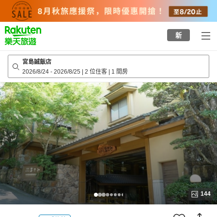
to
top
page
新
宮島誠飯店
2026/8/24
-
2026/8/25
|
2 位住客
|
1 間房
144