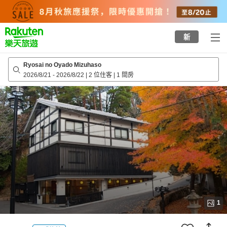
to
top
page
新
Ryosai no Oyado Mizuhaso
2026/8/21
-
2026/8/22
|
2 位住客
|
1 間房
1