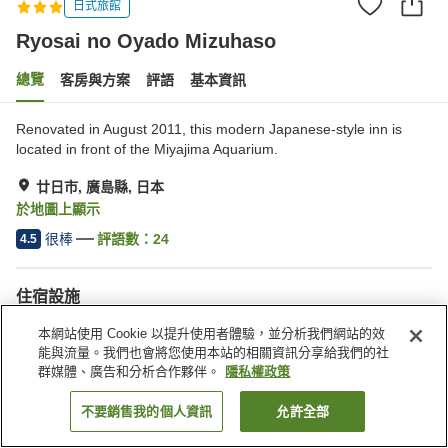
日式旅館
Ryosai no Oyado Mizuhaso
總覽
客房與方案
評語
基本資訊
Renovated in August 2011, this modern Japanese-style inn is
located in front of the Miyajima Aquarium.
廿日市, 廣島縣, 日本
於地圖上顯示
很棒
評語數：
24
4.5
住宿設施
停車場
餐廳
本網站使用 Cookie 以提升使用者體驗，並分析我們網站的效
宅配服務
喚醒服務
能與流量。我們也會將您使用本站的相關資訊分享給我們的社
群媒體、廣告和分析合作夥伴。
隱私權政策
首頁
日本
廣島縣
廿日市
Ryosai no Oyado Mizuhaso
不要銷售我的個人資訊
允許全部
找客房