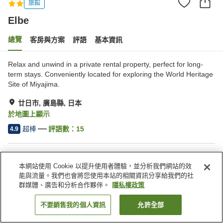
旅館
Elbe
總覽
客房與方案
評語
基本資訊
Relax and unwind in a private rental property, perfect for long-
term stays. Conveniently located for exploring the World Heritage
Site of Miyajima.
廿日市, 廣島縣, 日本
於地圖上顯示
超棒
評語數：
15
4.9
住宿設施
本網站使用 Cookie 以提升使用者體驗，並分析我們網站的效
停車場
接送服務
能與流量。我們也會將您使用本站的相關資訊分享給我們的社
群媒體、廣告和分析合作夥伴。
隱私權政策
首頁
日本
廣島縣
廿日市
Elbe
不要銷售我的個人資訊
允許全部
找客房