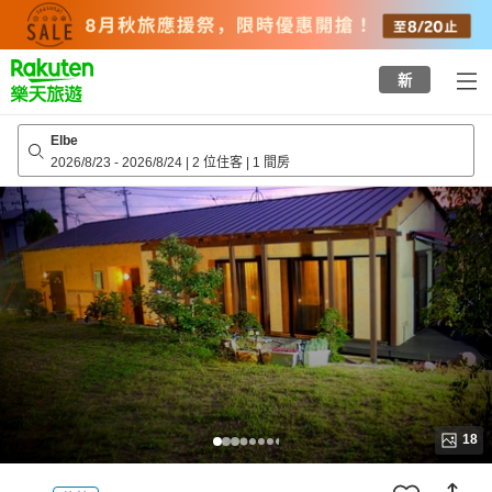
to
top
page
新
Elbe
2026/8/23
-
2026/8/24
|
2 位住客
|
1 間房
18