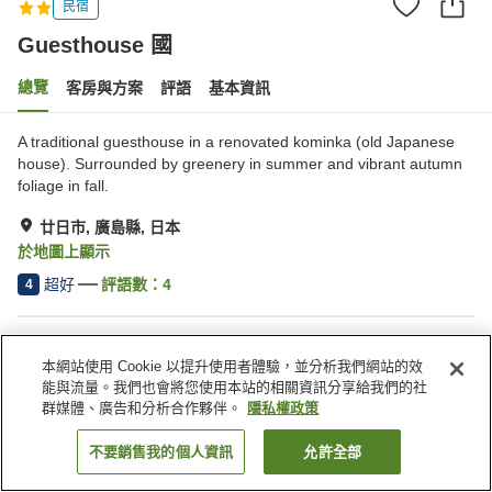
民宿
Guesthouse 國
總覽
客房與方案
評語
基本資訊
A traditional guesthouse in a renovated kominka (old Japanese
house). Surrounded by greenery in summer and vibrant autumn
foliage in fall.
廿日市, 廣島縣, 日本
於地圖上顯示
超好
評語數：
4
4
住宿設施
本網站使用 Cookie 以提升使用者體驗，並分析我們網站的效
停車場
共用廚房
能與流量。我們也會將您使用本站的相關資訊分享給我們的社
群媒體、廣告和分析合作夥伴。
隱私權政策
首頁
日本
廣島縣
廿日市
Guesthouse 國
不要銷售我的個人資訊
允許全部
找客房