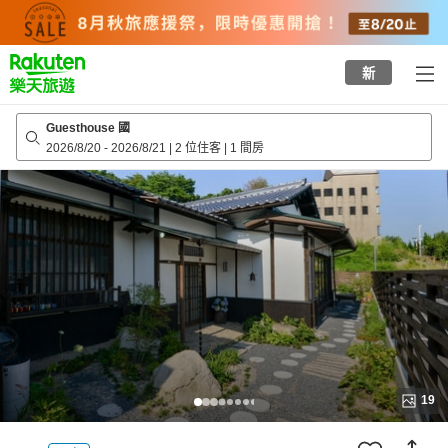
to
top
page
新
Guesthouse 國
2026/8/20
-
2026/8/21
|
2 位住客
|
1 間房
19