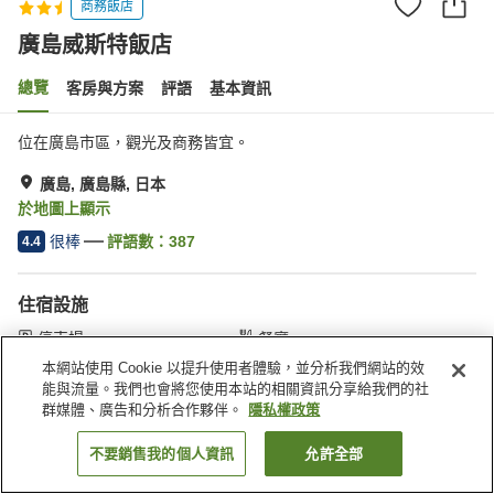
商務飯店
廣島威斯特飯店
總覽
客房與方案
評語
基本資訊
位在廣島市區，觀光及商務皆宜。
廣島, 廣島縣, 日本
於地圖上顯示
很棒
評語數：
387
4.4
住宿設施
停車場
餐廳
自動販賣機
便利商店
本網站使用 Cookie 以提升使用者體驗，並分析我們網站的效
能與流量。我們也會將您使用本站的相關資訊分享給我們的社
群媒體、廣告和分析合作夥伴。
隱私權政策
首頁
日本
廣島縣
廣島
廣島威斯特飯店
不要銷售我的個人資訊
允許全部
找客房