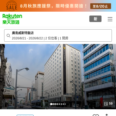
to
top
page
新
廣島威斯特飯店
2026/8/21
-
2026/8/22
|
2 位住客
|
1 間房
59