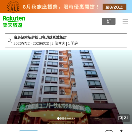
to
top
page
新
廣島站前新幹線口右環球影城飯店
2026/8/22
-
2026/8/23
|
2 位住客
|
1 間房
21