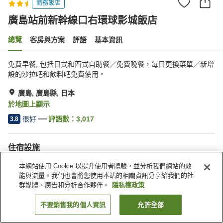
商務飯店
廣島站前新幹線口右環球影城飯店
總覽
客房與方案
評語
基本資訊
免費早餐, 包括日式和西式自助餐／免費晚餐，每日更換菜單／新增
設的沙拉吧和飲料吧免費使用。
廣島, 廣島縣, 日本
於地圖上顯示
很好
評語數：
3,017
3.8
住宿設施
停車場
三溫暖
本網站使用 Cookie 以提升使用者體驗，並分析我們網站的效
Spa／美容沙龍
餐廳
能與流量。我們也會將您使用本站的相關資訊分享給我們的社
群媒體、廣告和分析合作夥伴。
隱私權政策
首頁
日本
廣島縣
廣島
廣島站前新幹線口右環球影城飯店
不要銷售我的個人資訊
允許全部
找客房