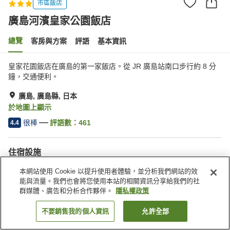
市區飯店
廣島河濱皇家公園飯店
總覽
客房與方案
評語
基本資訊
皇家花園飯店在廣島的第一家飯店。從 JR 廣島站南口步行約 8 分
鐘，交通便利。
廣島, 廣島縣, 日本
於地圖上顯示
很棒
評語數：
461
4.4
住宿設施
24 小時服務櫃台
宅配服務
本網站使用 Cookie 以提升使用者體驗，並分析我們網站的效
喚醒服務
付費乾洗服務
能與流量。我們也會將您使用本站的相關資訊分享給我們的社
群媒體、廣告和分析合作夥伴。
隱私權政策
首頁
日本
廣島縣
廣島
廣島河濱皇家公園飯店
不要銷售我的個人資訊
允許全部
找客房