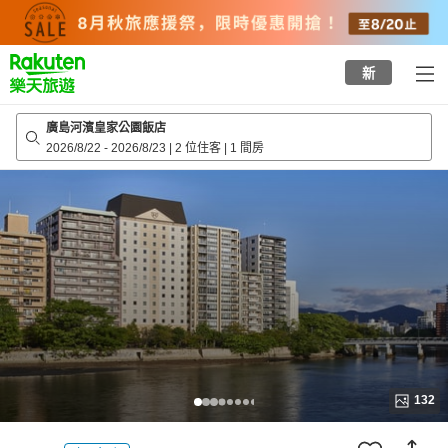
to
top
page
新
廣島河濱皇家公園飯店
2026/8/22
-
2026/8/23
|
2 位住客
|
1 間房
132