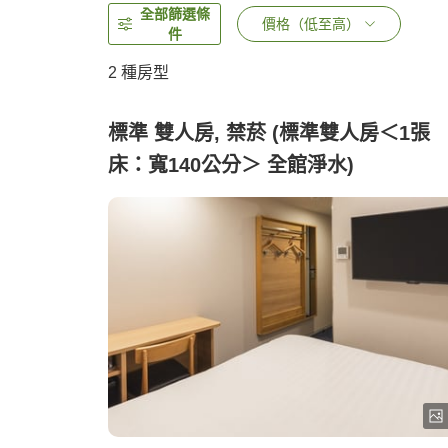
全部篩選條
價格（低至高）
件
2
種房型
標準 雙人房, 禁菸 (標準雙人房＜1張
床：寬140公分＞ 全館淨水)