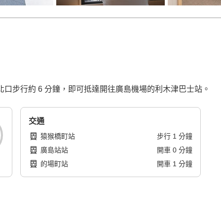
島站北口步行約 6 分鐘，即可抵達開往廣島機場的利木津巴士站。
交通
猿猴橋町站
步行
1
分鐘
廣島站站
開車
0
分鐘
的場町站
開車
1
分鐘