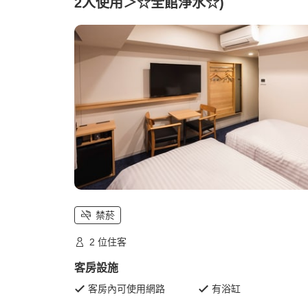
2人使用＞☆全館淨水☆)
禁菸
2 位住客
客房設施
客房內可使用網路
有浴缸