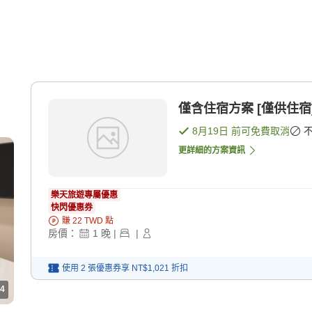
僅含住宿方案 [僅供住宿
8月19日
前可免費取消
更詳細的方案資訊
樂天旅遊專屬優惠
快閃優惠券
賺
22
TWD
點
房價：
1
晚
|
|
使用 2 張優惠券享
NT$1,021
折扣
4