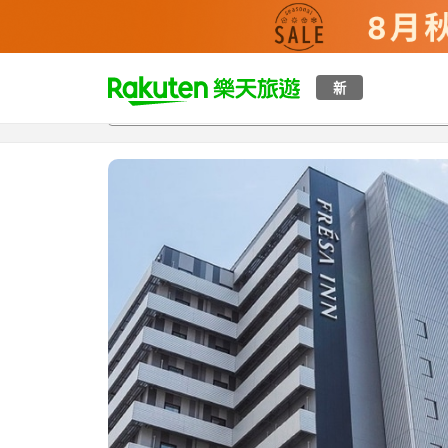
t
新
總覽
客房與方案
評語
特點
設施
o
p
P
a
g
e
_
s
e
a
r
c
h