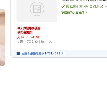
8月19日
前可免費取消
更詳細的方案資訊
樂天旅遊專屬優惠
快閃優惠券
賺
30
TWD
點
房價：
1
晚
|
|
使用 2 張優惠券享
NT$1,409
折扣