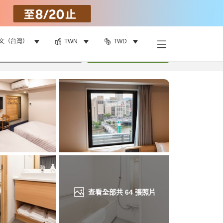
文（台灣）
TWN
TWD
找客房
•
1
間房
重新搜尋
查看全部共
64
張照片