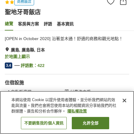
商務飯店
聖地牙哥飯店
總覽
客房與方案
評語
基本資訊
[OPEN in October 2020] 沿著並木通！舒適的商務和觀光地點！
廣島, 廣島縣, 日本
於地圖上顯示
評語數：
422
3.4
住宿設施
自動販賣機
付費洗衣房
本網站使用 Cookie 以提升使用者體驗，並分析我們網站的效
能與流量。我們也會將您使用本站的相關資訊分享給我們的社
首頁
日本
廣島縣
廣島
聖地牙哥飯店
群媒體、廣告和分析合作夥伴。
隱私權政策
不要銷售我的個人資訊
允許全部
找客房