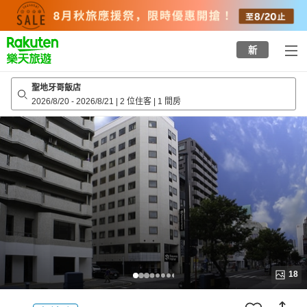
to
top
page
新
聖地牙哥飯店
2026/8/20
-
2026/8/21
|
2 位住客
|
1 間房
18