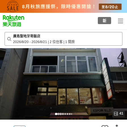
to
top
page
新
廣島聖地牙哥飯店
2026/8/20
-
2026/8/21
|
2 位住客
|
1 間房
41