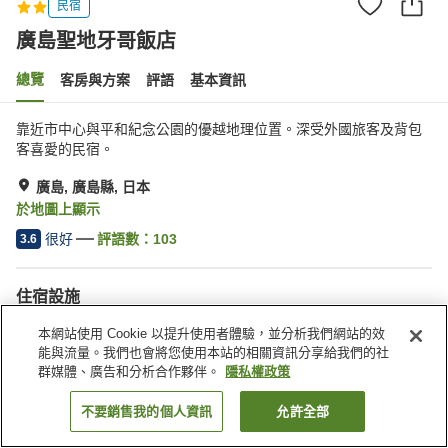
民宿
廣島聖地牙哥飯店
總覽
客房與方案
評語
基本資訊
靠近市中心與平和紀念公園的優越地理位置。深受外國旅客及背包
客喜愛的民宿。
廣島, 廣島縣, 日本
於地圖上顯示
很好
評語數：
103
3.6
住宿設施
休息室
共用廚房
本網站使用 Cookie 以提升使用者體驗，並分析我們網站的效
付費洗衣房
能與流量。我們也會將您使用本站的相關資訊分享給我們的社
群媒體、廣告和分析合作夥伴。
隱私權政策
首頁
日本
廣島縣
廣島
廣島聖地牙哥飯店
不要銷售我的個人資訊
允許全部
找客房