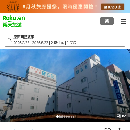
to
top
page
新
原田商務旅館
2026/8/22
-
2026/8/23
|
2 位住客
|
1 間房
62