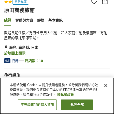
商務飯店
原田商務旅館
總覽
客房與方案
評語
基本資訊
歡迎長期住宿／有男性專用大浴池、私人家庭浴池及漫畫區／有附
屋頂的摩托車停車場。
廣島, 廣島縣, 日本
於地圖上顯示
很棒
評語數：
10
4.3
住宿設施
停車場
Spa／美容沙龍
本網站使用 Cookie 以提升使用者體驗，並分析我們網站的效
自動販賣機
付費洗衣房
能與流量。我們也會將您使用本站的相關資訊分享給我們的社
群媒體、廣告和分析合作夥伴。
隱私權政策
首頁
日本
廣島縣
廣島
原田商務旅館
不要銷售我的個人資訊
允許全部
找客房