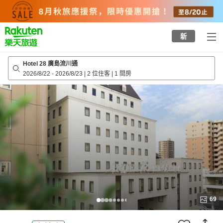
to
top
page
新
Hotel 28 廣島流川通
2026/8/22
-
2026/8/23
|
2 位住客
|
1 間房
69