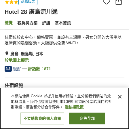
商務飯店
Hotel 28 廣島流川通
總覽
客房與方案
評語
基本資訊
住宿位於市中心，價格實惠，並設有三溫暖、男女分開的大浴場以
及清爽的晨間浴池。大廳提供免費 Wi-Fi。
廣島, 廣島縣, 日本
於地圖上顯示
很好
評語數：
871
3.6
住宿設施
三溫暖
Spa／美容沙龍
本網站使用 Cookie 以提升使用者體驗，並分析我們網站的效
餐廳
自動販賣機
能與流量。我們也會將您使用本站的相關資訊分享給我們的社
群媒體、廣告和分析合作夥伴。
隱私權政策
首頁
日本
廣島縣
廣島
Hotel 28 廣島流川通
不要銷售我的個人資訊
允許全部
找客房