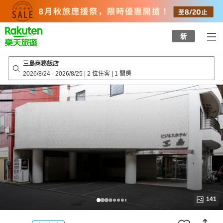
to
top
page
新
三島商務飯店
2026/8/24
-
2026/8/25
|
2 位住客
|
1 間房
141