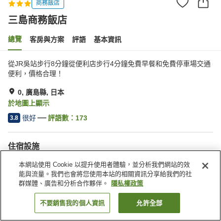
商務飯店
三島商務飯店
總覽
客房與方案
評語
基本資訊
從JR吳站步行8分鐘從便利店步行4分鐘免費早餐和免費停車場交通
便利，價格合理！
0, 廣島縣, 日本
於地圖上顯示
很好
評語數：
173
3.8
住宿設施
停車場
自動販賣機
本網站使用 Cookie 以提升使用者體驗，並分析我們網站的效
付費洗衣房
宅配服務
能與流量。我們也會將您使用本站的相關資訊分享給我們的社
群媒體、廣告和分析合作夥伴。
隱私權政策
首頁
日本
廣島縣
0
三島商務飯店
不要銷售我的個人資訊
允許全部
找客房