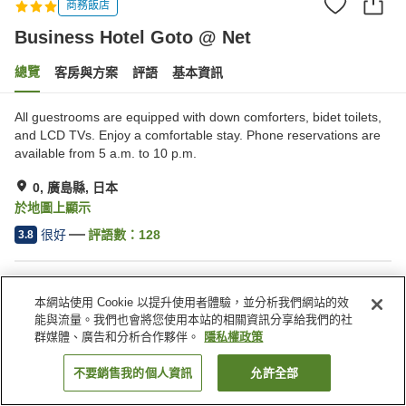
商務飯店
Business Hotel Goto @ Net
總覽
客房與方案
評語
基本資訊
All guestrooms are equipped with down comforters, bidet toilets,
and LCD TVs. Enjoy a comfortable stay. Phone reservations are
available from 5 a.m. to 10 p.m.
0, 廣島縣, 日本
於地圖上顯示
很好
評語數：
128
3.8
住宿設施
本網站使用 Cookie 以提升使用者體驗，並分析我們網站的效
宅配服務
喚醒服務
能與流量。我們也會將您使用本站的相關資訊分享給我們的社
自動販賣機
付費洗衣房
群媒體、廣告和分析合作夥伴。
隱私權政策
不要銷售我的個人資訊
允許全部
找客房
首頁
日本
廣島縣
0
Business Hotel Goto @ Net