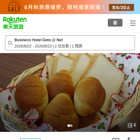
to
top
page
新
Business Hotel Goto @ Net
2026/8/22
-
2026/8/23
|
2 位住客
|
1 間房
2