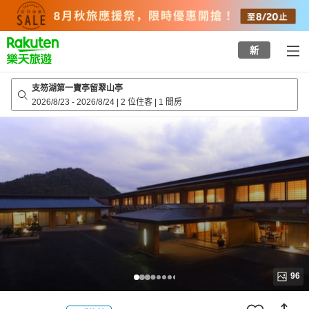
to
top
page
新
支笏湖第一寶亭留翠山亭
2026/8/23
-
2026/8/24
|
2 位住客
|
1 間房
96