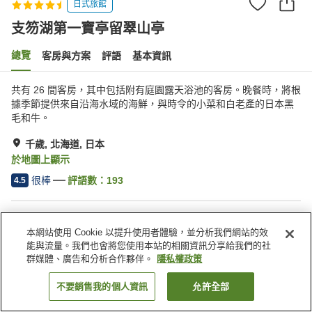
日式旅館
支笏湖第一寶亭留翠山亭
總覽
客房與方案
評語
基本資訊
共有 26 間客房，其中包括附有庭園露天浴池的客房。晚餐時，將根
據季節提供來自沿海水域的海鮮，與時令的小菜和白老產的日本黑
毛和牛。
千歲, 北海道, 日本
於地圖上顯示
很棒
評語數：
193
4.5
住宿設施
本網站使用 Cookie 以提升使用者體驗，並分析我們網站的效
停車場
三溫暖
能與流量。我們也會將您使用本站的相關資訊分享給我們的社
餐廳
私人餐廳
群媒體、廣告和分析合作夥伴。
隱私權政策
不要銷售我的個人資訊
允許全部
找客房
首頁
日本
北海道
千歲
支笏湖第一寶亭留翠山亭