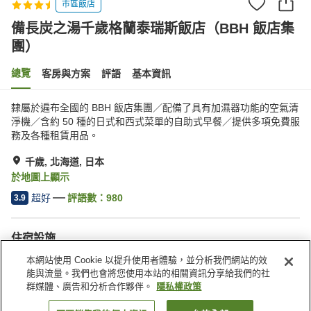
市區飯店
備長炭之湯千歲格蘭泰瑞斯飯店（BBH 飯店集
團）
總覽
客房與方案
評語
基本資訊
隸屬於遍布全國的 BBH 飯店集團／配備了具有加濕器功能的空氣清
淨機／含約 50 種的日式和西式菜單的自助式早餐／提供多項免費服
務及各種租賃用品。
千歲, 北海道, 日本
於地圖上顯示
超好
評語數：
980
3.9
住宿設施
停車場
公共浴室
本網站使用 Cookie 以提升使用者體驗，並分析我們網站的效
三溫暖
Spa／美容沙龍
能與流量。我們也會將您使用本站的相關資訊分享給我們的社
群媒體、廣告和分析合作夥伴。
隱私權政策
首頁
日本
北海道
千歲