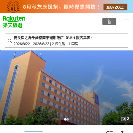
to
top
page
新
備長炭之湯千歲格蘭泰瑞斯飯店（BBH 飯店集團）
2026/8/22
-
2026/8/23
|
2 位住客
|
1 間房
2