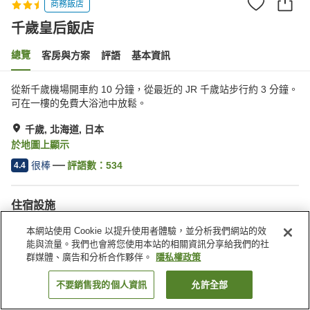
商務飯店
千歲皇后飯店
總覽
客房與方案
評語
基本資訊
從新千歲機場開車約 10 分鐘，從最近的 JR 千歲站步行約 3 分鐘。
可在一樓的免費大浴池中放鬆。
千歲, 北海道, 日本
於地圖上顯示
很棒
評語數：
534
4.4
住宿設施
停車場
三溫暖
本網站使用 Cookie 以提升使用者體驗，並分析我們網站的效
居酒屋區
自動販賣機
能與流量。我們也會將您使用本站的相關資訊分享給我們的社
群媒體、廣告和分析合作夥伴。
隱私權政策
首頁
日本
北海道
千歲
千歲皇后飯店
不要銷售我的個人資訊
允許全部
找客房