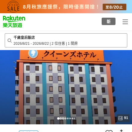
to
top
page
新
千歲皇后飯店
2026/8/21
-
2026/8/22
|
2 位住客
|
1 間房
91