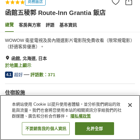
商務飯店
函館五稜郭 Route-Inn Grantia 飯店
總覽
客房與方案
評語
基本資訊
WOWOW 衛星電視及房內隨選影片電影院免費收看（限常規電影）
（舒適客房優惠）。
函館, 北海道, 日本
於地圖上顯示
超好
評語數：
371
4.1
住宿設施
停車場
餐廳
本網站使用 Cookie 以提升使用者體驗，並分析我們網站的效
自動販賣機
付費洗衣房
能與流量。我們也會將您使用本站的相關資訊分享給我們的社
群媒體、廣告和分析合作夥伴。
隱私權政策
首頁
日本
北海道
函館
函館五稜郭 Route-Inn Grantia 飯店
不要銷售我的個人資訊
允許全部
找客房