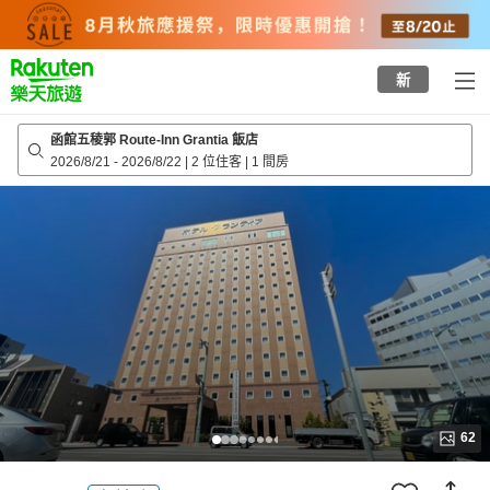
to
top
page
新
函館五稜郭 Route-Inn Grantia 飯店
2026/8/21
-
2026/8/22
|
2 位住客
|
1 間房
62