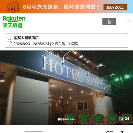
to
top
page
新
函館太陽城酒店
2026/8/23
-
2026/8/24
|
2 位住客
|
1 間房
34