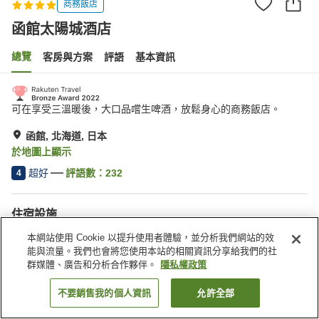
商務飯店
函館太陽城酒店
總覽
客房與方案
評語
基本資訊
可在享受三溫暖後，大口品嚐生啤酒，放鬆身心的商務飯店。
函館, 北海道, 日本
於地圖上顯示
超好
評語數：
232
4
住宿設施
停車場
三溫暖
本網站使用 Cookie 以提升使用者體驗，並分析我們網站的效
Spa／美容沙龍
餐廳
能與流量。我們也會將您使用本站的相關資訊分享給我們的社
群媒體、廣告和分析合作夥伴。
隱私權政策
首頁
日本
北海道
函館
函館太陽城酒店
不要銷售我的個人資訊
允許全部
找客房