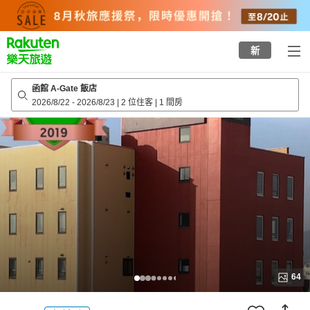
to
top
page
新
函館 A-Gate 飯店
2026/8/22
-
2026/8/23
|
2 位住客
|
1 間房
64