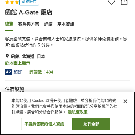
商務飯店
函館 A-Gate 飯店
總覽
客房與方案
評語
基本資訊
客房設施完備，適合商務人士和家族旅遊。提供多種免費服務。從
JR 函館站步行約 5 分鐘。
函館, 北海道, 日本
於地圖上顯示
超好
評語數：
484
4.2
住宿設施
三溫暖
自動販賣機
本網站使用 Cookie 以提升使用者體驗，並分析我們網站的效
免費洗衣房
付費洗衣房
能與流量。我們也會將您使用本站的相關資訊分享給我們的社
群媒體、廣告和分析合作夥伴。
隱私權政策
首頁
日本
北海道
函館
函館 A-Gate 飯店
不要銷售我的個人資訊
允許全部
找客房