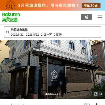
to
top
page
新
函館經典旅館
2026/8/21
-
2026/8/22
|
2 位住客
|
1 間房
43