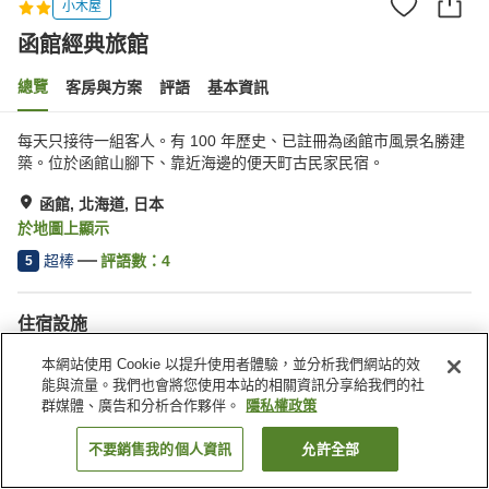
小木屋
函館經典旅館
總覽
客房與方案
評語
基本資訊
每天只接待一組客人。有 100 年歷史、已註冊為函館市風景名勝建
築。位於函館山腳下、靠近海邊的便天町古民家民宿。
函館, 北海道, 日本
於地圖上顯示
超棒
評語數：
4
5
住宿設施
停車場
三溫暖
本網站使用 Cookie 以提升使用者體驗，並分析我們網站的效
能與流量。我們也會將您使用本站的相關資訊分享給我們的社
群媒體、廣告和分析合作夥伴。
隱私權政策
首頁
日本
北海道
函館
函館經典旅館
不要銷售我的個人資訊
允許全部
找客房