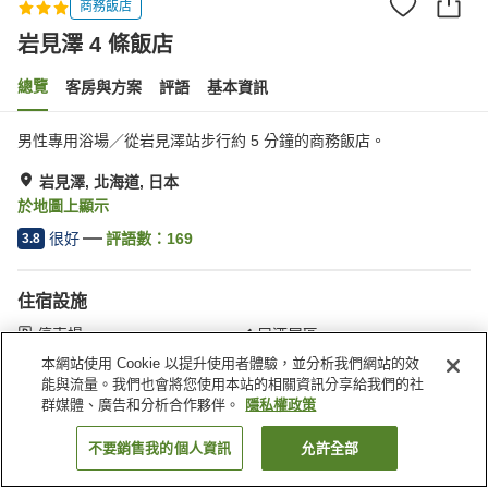
商務飯店
岩見澤 4 條飯店
總覽
客房與方案
評語
基本資訊
男性專用浴場／從岩見澤站步行約 5 分鐘的商務飯店。
岩見澤, 北海道, 日本
於地圖上顯示
很好
評語數：
169
3.8
住宿設施
停車場
居酒屋區
自動販賣機
公共澡堂
本網站使用 Cookie 以提升使用者體驗，並分析我們網站的效
能與流量。我們也會將您使用本站的相關資訊分享給我們的社
群媒體、廣告和分析合作夥伴。
隱私權政策
首頁
日本
北海道
岩見澤
岩見澤 4 條飯店
不要銷售我的個人資訊
允許全部
找客房