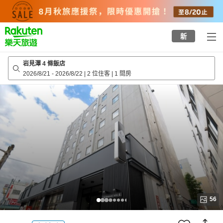
to
top
page
新
岩見澤 4 條飯店
2026/8/21
-
2026/8/22
|
2 位住客
|
1 間房
56