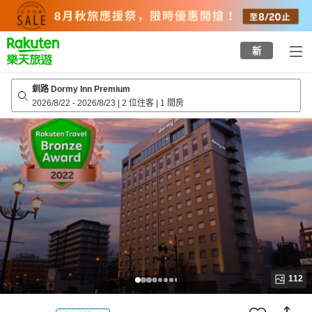
to
top
page
新
釧路 Dormy Inn Premium
2026/8/22
-
2026/8/23
|
2 位住客
|
1 間房
112