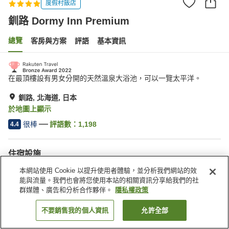
度假村飯店
釧路 Dormy Inn Premium
總覽
客房與方案
評語
基本資訊
在最頂樓設有男女分開的天然溫泉大浴池，可以一覽太平洋。
釧路, 北海道, 日本
於地圖上顯示
很棒
評語數：
1,198
4.4
住宿設施
停車場
三溫暖
本網站使用 Cookie 以提升使用者體驗，並分析我們網站的效
Spa／美容沙龍
餐廳
能與流量。我們也會將您使用本站的相關資訊分享給我們的社
群媒體、廣告和分析合作夥伴。
隱私權政策
首頁
日本
北海道
釧路
釧路 Dormy Inn Premium
不要銷售我的個人資訊
允許全部
找客房