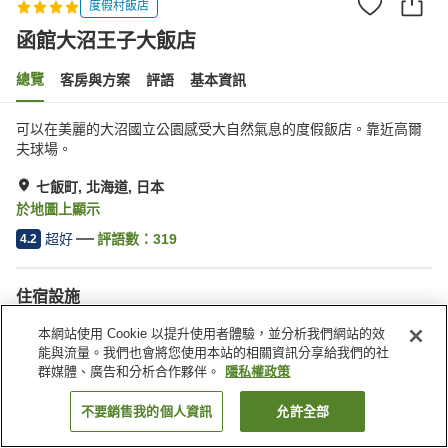
度假村飯店
函館大沼王子大飯店
總覽
客房與方案
評語
基本資訊
可以在美麗的大沼國立公園感受大自然氣息的度假飯店。靠近高爾
夫球場。
七飯町, 北海道, 日本
於地圖上顯示
超好
評語數：
319
4.2
住宿設施
無線網路
餐廳
本網站使用 Cookie 以提升使用者體驗，並分析我們網站的效
酒吧
自動販賣機
能與流量。我們也會將您使用本站的相關資訊分享給我們的社
群媒體、廣告和分析合作夥伴。
隱私權政策
首頁
日本
北海道
七飯町
函館大沼王子大飯店
不要銷售我的個人資訊
允許全部
找客房