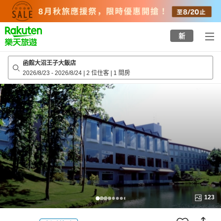
to
top
page
新
函館大沼王子大飯店
2026/8/23
-
2026/8/24
|
2 位住客
|
1 間房
123