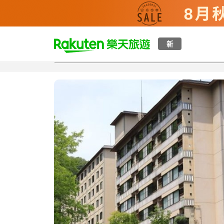
t
新
總覽
客房與方案
評語
設施
o
p
P
a
g
e
_
s
e
a
r
c
h