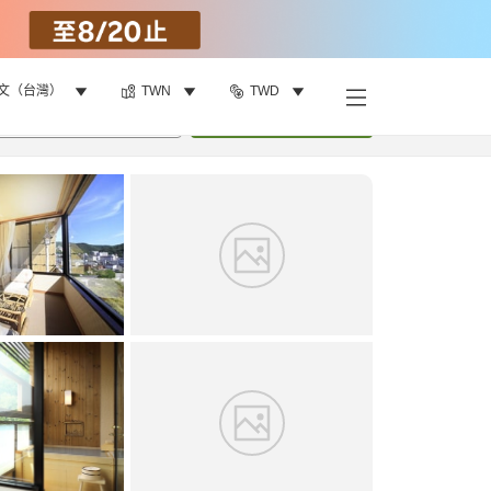
文（台灣）
TWN
TWD
找客房
•
1
間房
重新搜尋