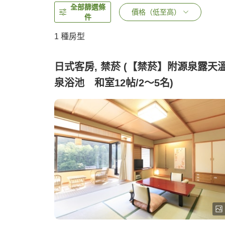
全部篩選條
價格（低至高）
件
1 種房型
日式客房, 禁菸 (【禁菸】附源泉露天
泉浴池 和室12帖/2～5名)