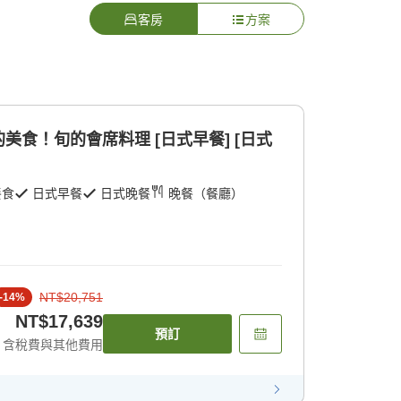
客房
方案
食！旬的會席料理 [日式早餐] [日式
餐食
日式早餐
日式晚餐
晚餐（餐廳）
NT$20,751
-
14
%
NT$17,639
預訂
含稅費與其他費用