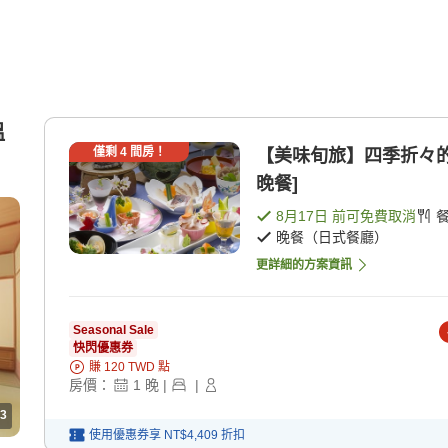
溫
僅剩
4
間房！
【美味旬旅】四季折々的美
晚餐]
8月17日
前可免費取消
晚餐（日式餐廳）
更詳細的方案資訊
Seasonal Sale
快閃優惠券
賺
120
TWD
點
房價：
1
晚
|
|
3
使用優惠券享
NT$4,409
折扣