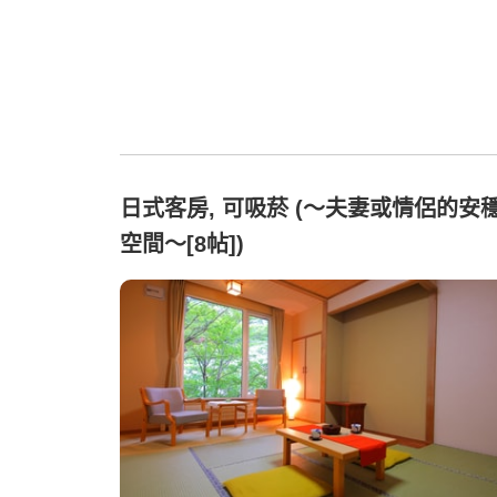
日式客房, 可吸菸 (〜夫妻或情侶的安
空間〜[8帖])