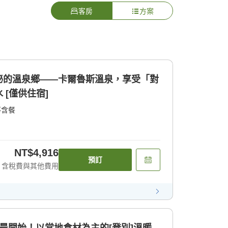
客房
方案
秘的溫泉鄉——卡爾魯斯溫泉，享受「對
[僅供住宿]
不含餐
NT$4,916
預訂
含稅費與其他費用