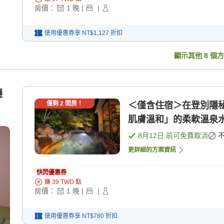
房價：
1
晚
|
|
使用優惠券享
NT$1,127
折扣
顯示其他
8
個方
穩
僅剩
2
間房！
＜僅含住宿＞在登別隱
肌膚溫和」的柔軟溫泉水 
8月12日
前可免費取消
更詳細的方案資訊
快閃優惠券
賺
39
TWD
點
房價：
1
晚
|
|
使用優惠券享
NT$780
折扣