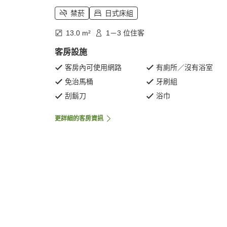
禁菸
日式床組
13.0 m²
1－3 位住客
客房設施
客房內可使用網路
有廁所／沒有浴室
免治馬桶
牙刷組
刮鬍刀
浴巾
更詳細的客房資訊