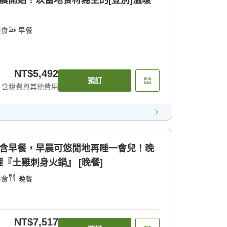
晨開始！以當地食材為主的[登別]溫暖
餐食
早餐
NT$5,492
預訂
含稅費與其他費用
不含早餐，早晨可悠閒地再睡一會兒！晚
『土雞刺身火鍋』 [晚餐]
餐食
晚餐
NT$7,517