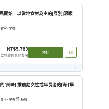
晨開始！以當地食材為主的[登別]溫暖
餐食
早餐
NT$5,783
預訂
含稅費與其他費用
的[美味] 推薦給女性或年長者的[海 [早
餐食
早餐
晚餐