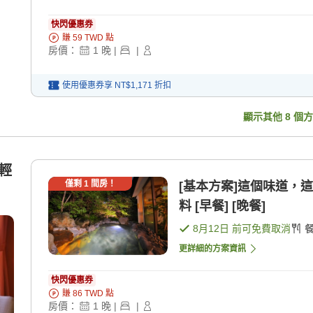
快閃優惠券
賺
59
TWD
點
房價：
1
晚
|
|
使用優惠券享
NT$1,171
折扣
顯示其他
8
個方
，輕
僅剩
1
間房！
[基本方案]這個味道，
料 [早餐] [晚餐]
8月12日
前可免費取消
更詳細的方案資訊
快閃優惠券
賺
86
TWD
點
房價：
1
晚
|
|