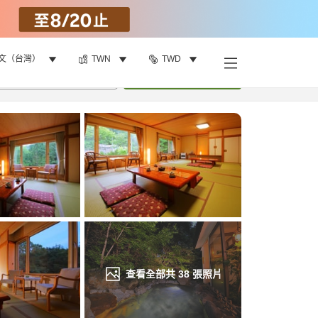
文（台灣）
TWN
TWD
找客房
•
1
間房
重新搜尋
查看全部共
38
張照片