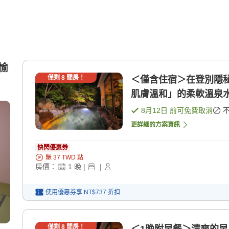
愉
僅剩
8
間房！
＜僅含住宿＞在登別隱
肌膚溫和」的柔軟溫泉水 
8月12日
前可免費取消
更詳細的方案資訊
快閃優惠券
賺
37
TWD
點
房價：
1
晚
|
|
使用優惠券享
NT$737
折扣
僅剩
8
間房！