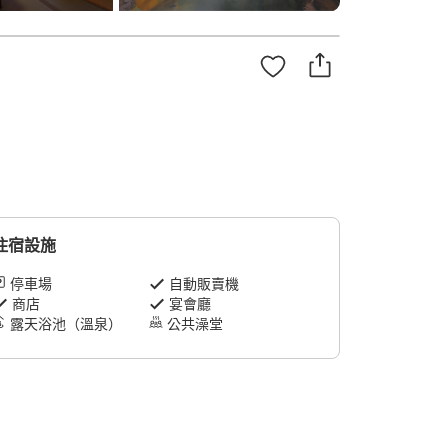
住宿設施
停車場
自動販賣機
商店
宴會廳
露天浴池（溫泉）
公共澡堂