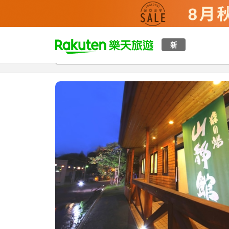
t
新
總覽
客房與方案
評語
特點
設施
o
p
P
a
g
e
_
s
e
a
r
c
h