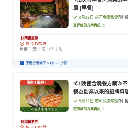
＜1晚附早餐＞清爽的早
風 [早餐]
8月12日
前可免費取消
更詳細的方案資訊
快閃優惠券
賺
41
TWD
點
房價：
1
晚
|
|
使用優惠券享
NT$823
折扣
僅剩
8
間房！
≪1晚僅含晚餐方案≫
餐為創業以來的招牌料理
8月12日
前可免費取消
更詳細的方案資訊
快閃優惠券
賺
57
TWD
點