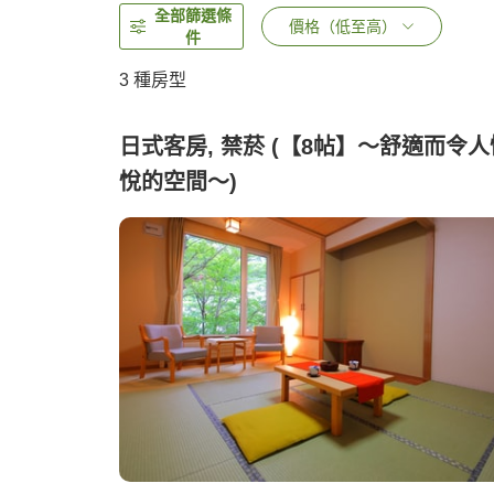
全部篩選條
價格（低至高）
件
3
種房型
日式客房, 禁菸 (【8帖】～舒適而令人
悅的空間～)