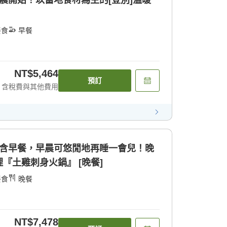
晨開始！以當地食材為主的[登別]溫暖
餐食
早餐
NT$5,464
預訂
含稅費與其他費用
不含早餐，早晨可悠閒地再睡一會兒！晚
『土雞刺身火鍋』 [晚餐]
餐食
晚餐
NT$7,478