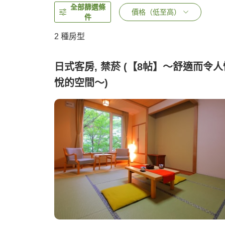
全部篩選條
價格（低至高）
件
2
種房型
日式客房, 禁菸 (【8帖】～舒適而令人
悅的空間～)