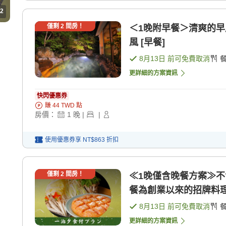
2
僅剩
2
間房！
＜1晚附早餐＞清爽的早
風 [早餐]
8月13日
前可免費取消
更詳細的方案資訊
快閃優惠券
賺
44
TWD
點
房價：
1
晚
|
|
使用優惠券享
NT$863
折扣
僅剩
2
間房！
≪1晚僅含晚餐方案≫
餐為創業以來的招牌料理
8月13日
前可免費取消
更詳細的方案資訊