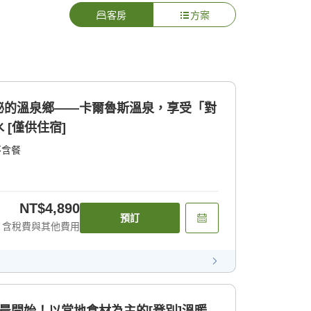
客房
方案
秘的溫泉鄉——卡爾魯斯溫泉，享受「對
[僅供住宿]
不含餐
NT$4,890
預訂
含稅費與其他費用