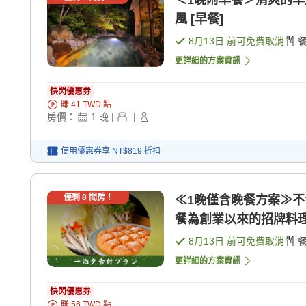
＜1晚附早餐＞清爽的早
風 [早餐]
8月13日
前可免費取消
更詳細的方案資訊
快閃優惠券
賺
41
TWD
點
房價：
1
晚
|
|
使用優惠券享
NT$819
折扣
僅剩
8
間房！
≪1晚僅含晚餐方案≫
餐為創業以來的招牌料理
8月13日
前可免費取消
更詳細的方案資訊
快閃優惠券
賺
56
TWD
點