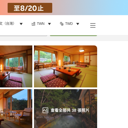
文（台灣）
TWN
TWD
找客房
•
1
間房
重新搜尋
查看全部共
38
張照片