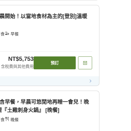
晨開始！以當地食材為主的[登別]溫暖
餐食
早餐
NT$5,753
預訂
含稅費與其他費用
不含早餐，早晨可悠閒地再睡一會兒！晚
『土雞刺身火鍋』 [晚餐]
餐食
晚餐