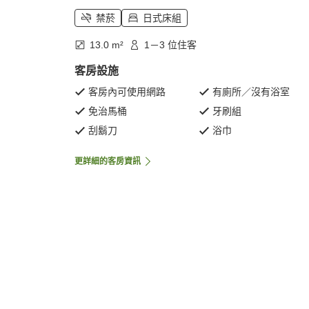
禁菸
日式床組
13.0 m²
1－3 位住客
客房設施
客房內可使用網路
有廁所／沒有浴室
免治馬桶
牙刷組
刮鬍刀
浴巾
更詳細的客房資訊