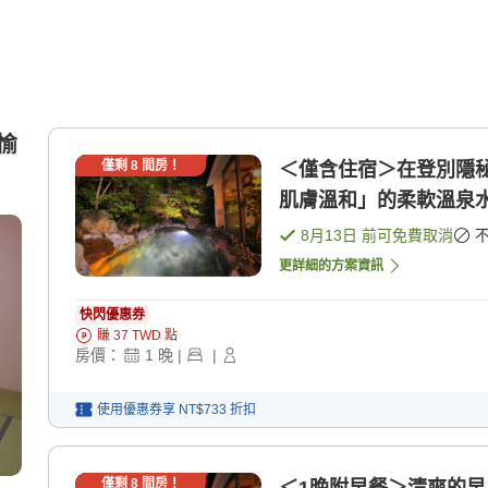
愉
僅剩
8
間房！
＜僅含住宿＞在登別隱
肌膚溫和」的柔軟溫泉水 
8月13日
前可免費取消
更詳細的方案資訊
快閃優惠券
賺
37
TWD
點
房價：
1
晚
|
|
使用優惠券享
NT$733
折扣
僅剩
8
間房！