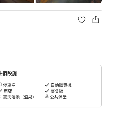
住宿設施
停車場
自動販賣機
商店
宴會廳
露天浴池（溫泉）
公共澡堂