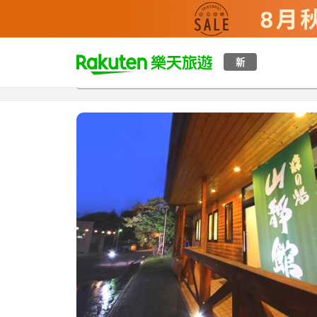
t
新
總覽
客房與方案
評語
特點
設施
o
p
P
a
g
e
_
s
e
a
r
c
h