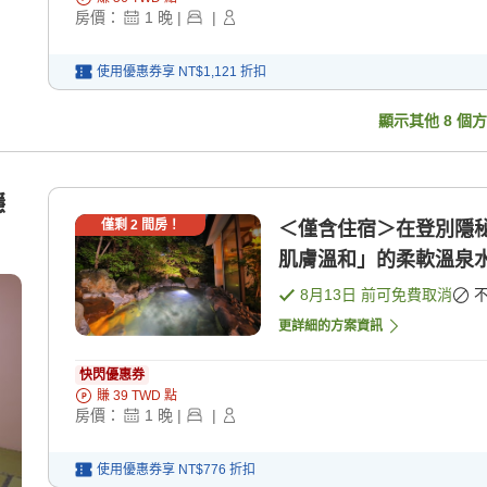
房價：
1
晚
|
|
使用優惠券享
NT$1,121
折扣
顯示其他
8
個方
穩
僅剩
2
間房！
＜僅含住宿＞在登別隱
肌膚溫和」的柔軟溫泉水 
8月13日
前可免費取消
更詳細的方案資訊
快閃優惠券
賺
39
TWD
點
房價：
1
晚
|
|
使用優惠券享
NT$776
折扣