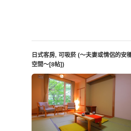
日式客房, 可吸菸 (〜夫妻或情侶的安
空間〜[8帖])