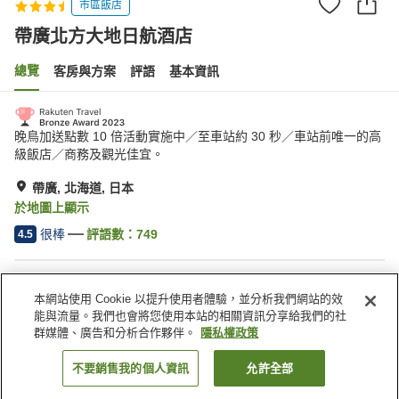
市區飯店
帶廣北方大地日航酒店
總覽
客房與方案
評語
基本資訊
晚鳥加送點數 10 倍活動實施中／至車站約 30 秒／車站前唯一的高
級飯店／商務及觀光佳宜。
帶廣, 北海道, 日本
於地圖上顯示
很棒
評語數：
749
4.5
住宿設施
本網站使用 Cookie 以提升使用者體驗，並分析我們網站的效
停車場
Spa／美容沙龍
能與流量。我們也會將您使用本站的相關資訊分享給我們的社
餐廳
休息室
群媒體、廣告和分析合作夥伴。
隱私權政策
不要銷售我的個人資訊
允許全部
找客房
首頁
日本
北海道
帶廣
帶廣北方大地日航酒店