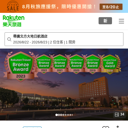
to
top
page
新
帶廣北方大地日航酒店
2026/8/22
-
2026/8/23
|
2 位住客
|
1 間房
34