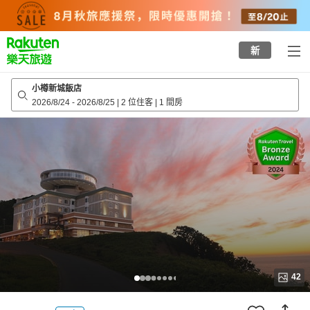
to
top
page
新
小樽新城飯店
2026/8/24
-
2026/8/25
|
2 位住客
|
1 間房
42