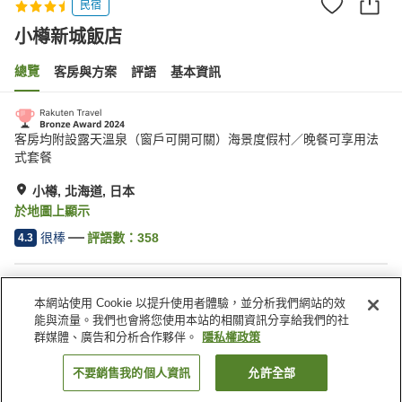
民宿
小樽新城飯店
總覽
客房與方案
評語
基本資訊
客房均附設露天溫泉（窗戶可開可關）海景度假村／晚餐可享用法
式套餐
小樽, 北海道, 日本
於地圖上顯示
很棒
評語數：
358
4.3
住宿設施
本網站使用 Cookie 以提升使用者體驗，並分析我們網站的效
停車場
三溫暖
能與流量。我們也會將您使用本站的相關資訊分享給我們的社
Spa／美容沙龍
餐廳
群媒體、廣告和分析合作夥伴。
隱私權政策
不要銷售我的個人資訊
允許全部
找客房
首頁
日本
北海道
小樽
小樽新城飯店