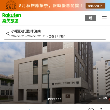
to
top
page
新
小樽運河托里菲托飯店
2026/8/21
-
2026/8/22
|
2 位住客
|
1 間房
69