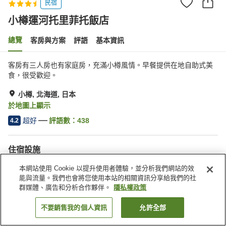
民宿
小樽運河托里菲托飯店
總覽
客房與方案
評語
基本資訊
客房有三人房也有家庭房，充滿小樽風情。早餐提供在地自助式美
食，很受歡迎。
小樽, 北海道, 日本
於地圖上顯示
超好
評語數：
438
4.2
住宿設施
停車場
Spa／美容沙龍
本網站使用 Cookie 以提升使用者體驗，並分析我們網站的效
餐廳
自動販賣機
能與流量。我們也會將您使用本站的相關資訊分享給我們的社
群媒體、廣告和分析合作夥伴。
隱私權政策
首頁
日本
北海道
小樽
小樽運河托里菲托飯店
不要銷售我的個人資訊
允許全部
找客房