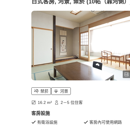
日式客房, 河景, 禁菸 (10帖（靠河側）
禁菸
河景
16.2 m²
2－5 位住客
客房設施
有衛浴設施
客房內可使用網路