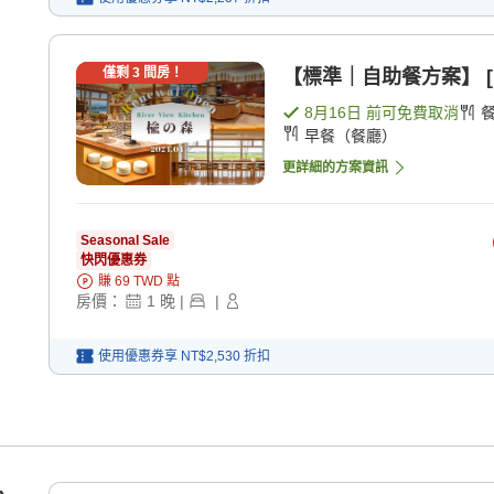
僅剩
3
間房！
【標準｜自助餐方案】 [
8月16日
前可免費取消
早餐（餐廳）
更詳細的方案資訊
Seasonal Sale
快閃優惠券
賺
69
TWD
點
房價：
1
晚
|
|
使用優惠券享
NT$2,530
折扣