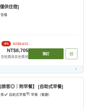
僅供住宿]
不含餐
NT$9,672
-
9
%
NT$8,705
預訂
含稅費與其他費用
旅客◎｜附早餐】 [自助式早餐]
餐食
自助式早餐
早餐（餐廳）