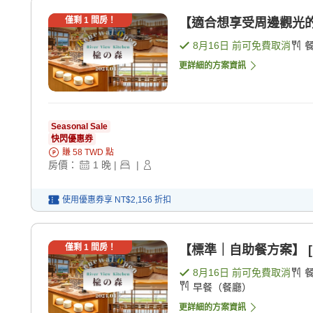
僅剩
1
間房！
【適合想享受周邊觀光的
8月16日
前可免費取消
更詳細的方案資訊
Seasonal Sale
快閃優惠券
賺
58
TWD
點
房價：
1
晚
|
|
使用優惠券享
NT$2,156
折扣
僅剩
1
間房！
【標準｜自助餐方案】 [
8月16日
前可免費取消
早餐（餐廳）
更詳細的方案資訊