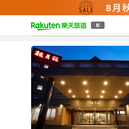
t
新
總覽
客房與方案
評語
特點
設施
o
p
P
a
g
e
_
s
e
a
r
c
h