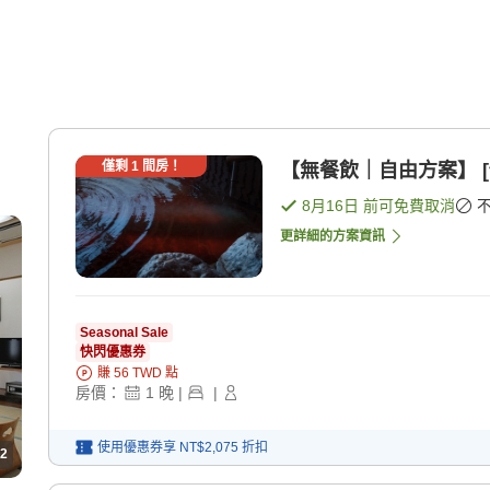
僅剩
1
間房！
【無餐飲｜自由方案】 [
8月16日
前可免費取消
更詳細的方案資訊
Seasonal Sale
快閃優惠券
賺
56
TWD
點
房價：
1
晚
|
|
使用優惠券享
NT$2,075
折扣
2