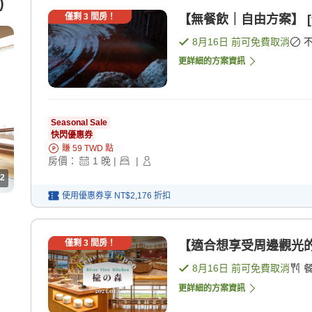
)
僅剩
3
間房！
【無餐飲｜自由方案】 [
8月16日
前可免費取消
更詳細的方案資訊
Seasonal Sale
快閃優惠券
賺
59
TWD
點
房價：
1
晚
|
|
2
使用優惠券享
NT$2,176
折扣
僅剩
3
間房！
【適合想享受周邊觀光的
8月16日
前可免費取消
更詳細的方案資訊