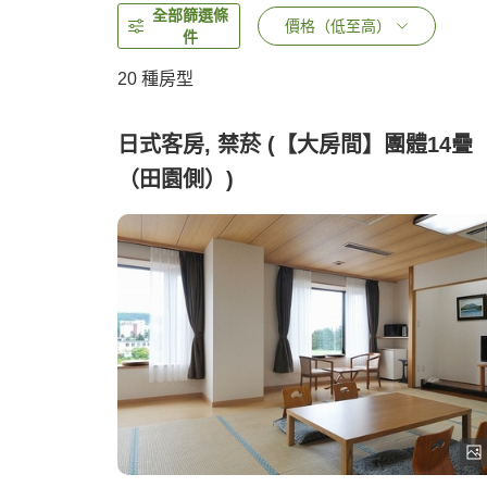
全部篩選條
價格（低至高）
件
20
種房型
日式客房, 禁菸 (【大房間】團體14疊
（田園側）)