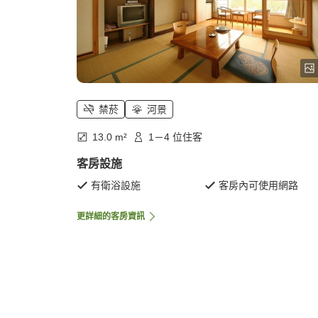
禁菸
河景
13.0 m²
1－4 位住客
客房設施
有衛浴設施
客房內可使用網路
更詳細的客房資訊