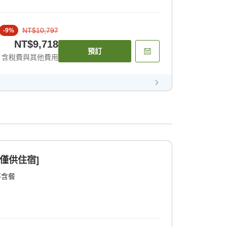
NT$10,797
-
9
%
NT$9,718
預訂
含稅費與其他費用
僅供住宿]
不含餐