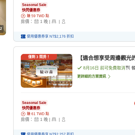
Seasonal Sale
快閃優惠券
賺
59
TWD
點
房價：
1
晚
|
|
2
使用優惠券享
NT$2,176
折扣
僅剩
3
間房！
【適合想享受周邊觀光的
8月16日
前可免費取消
更詳細的方案資訊
Seasonal Sale
快閃優惠券
賺
61
TWD
點
房價：
1
晚
|
|
使用優惠券享
NT$2,257
折扣