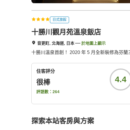
日式旅館
十勝川觀月苑溫泉飯店
音更町, 北海道, 日本
於地圖上顯示
十勝川溫泉首創！ 2020 年 5 月全新裝修為芬
住客評分
4.4
很棒
評語數：
264
探索本站客房與方案