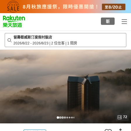
to
top
page
新
留壽都威斯汀度假村飯店
2026/8/22
-
2026/8/23
|
2 位住客
|
1 間房
72