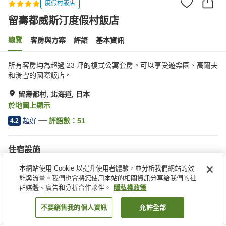
度假村飯店
留壽都威斯汀度假村飯店
總覽
客房與方案
評語
基本資訊
所有客房均為超過 23 坪的複式公寓套房。可以享受遊樂園、高爾夫
和滑雪的國際飯店。
留壽都村, 北海道, 日本
於地圖上顯示
超好
評語數：
51
4.2
住宿設施
停車場
三溫暖
本網站使用 Cookie 以提升使用者體驗，並分析我們網站的效
Spa／美容沙龍
健身房
能與流量。我們也會將您使用本站的相關資訊分享給我們的社
群媒體、廣告和分析合作夥伴。
隱私權政策
首頁
日本
北海道
留壽都村
留壽都威斯汀度假村飯店
不要銷售我的個人資訊
允許全部
找客房