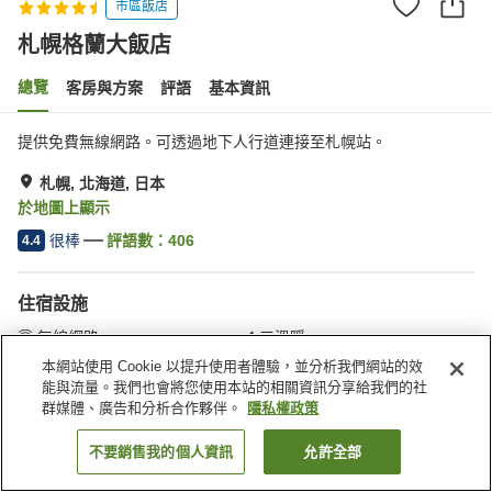
市區飯店
札幌格蘭大飯店
總覽
客房與方案
評語
基本資訊
提供免費無線網路。可透過地下人行道連接至札幌站。
札幌, 北海道, 日本
於地圖上顯示
很棒
評語數：
406
4.4
住宿設施
無線網路
三溫暖
Spa／美容沙龍
酒吧
本網站使用 Cookie 以提升使用者體驗，並分析我們網站的效
能與流量。我們也會將您使用本站的相關資訊分享給我們的社
群媒體、廣告和分析合作夥伴。
隱私權政策
首頁
日本
北海道
札幌
札幌格蘭大飯店
不要銷售我的個人資訊
允許全部
找客房