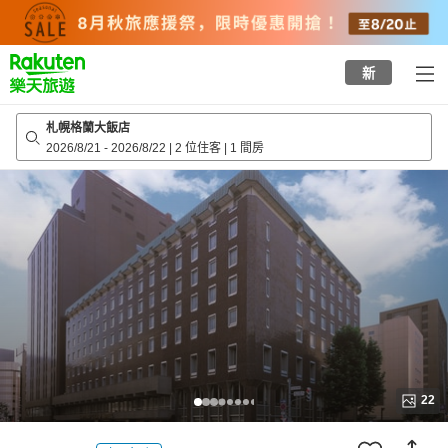
to
top
page
新
札幌格蘭大飯店
2026/8/21
-
2026/8/22
|
2 位住客
|
1 間房
22