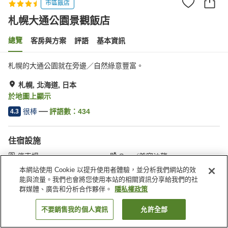
市區飯店
札幌大通公園景觀飯店
總覽
客房與方案
評語
基本資訊
札幌的大通公園就在旁邊／自然綠意豐富。
札幌, 北海道, 日本
於地圖上顯示
很棒
評語數：
434
4.3
住宿設施
停車場
Spa／美容沙龍
餐廳
自動販賣機
本網站使用 Cookie 以提升使用者體驗，並分析我們網站的效
能與流量。我們也會將您使用本站的相關資訊分享給我們的社
群媒體、廣告和分析合作夥伴。
隱私權政策
首頁
日本
北海道
札幌
札幌大通公園景觀飯店
不要銷售我的個人資訊
允許全部
找客房