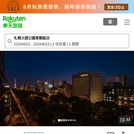
to
top
page
新
札幌大通公園景觀飯店
2026/8/22
-
2026/8/23
|
2 位住客
|
1 間房
33