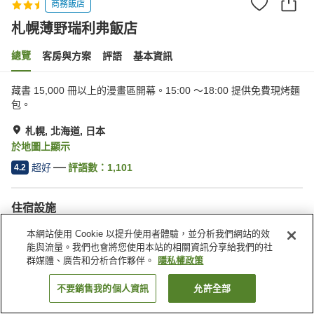
商務飯店
札幌薄野瑞利弗飯店
總覽
客房與方案
評語
基本資訊
藏書 15,000 冊以上的漫畫區開幕。15:00 〜18:00 提供免費現烤麵
包。
札幌, 北海道, 日本
於地圖上顯示
超好
評語數：
1,101
4.2
住宿設施
停車場
餐廳
本網站使用 Cookie 以提升使用者體驗，並分析我們網站的效
休息室
宵夜區
能與流量。我們也會將您使用本站的相關資訊分享給我們的社
群媒體、廣告和分析合作夥伴。
隱私權政策
首頁
日本
北海道
札幌
札幌薄野瑞利弗飯店
不要銷售我的個人資訊
允許全部
找客房