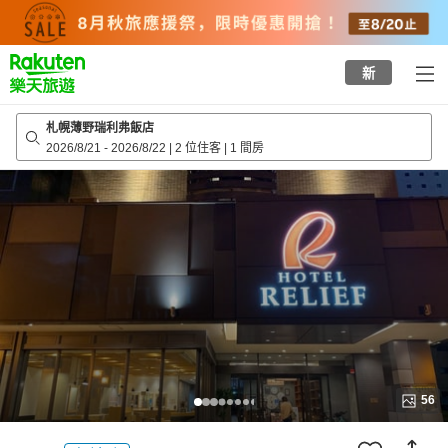
to
top
page
新
札幌薄野瑞利弗飯店
2026/8/21
-
2026/8/22
|
2 位住客
|
1 間房
56