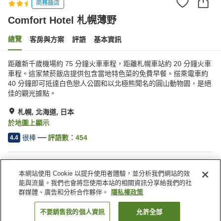
商務飯店
Comfort Hotel 札幌薄野
總覽
客房與方案
評語
基本資訊
距離新千歲機場約 75 分鐘火車車程，距離札幌車站約 20 分鐘火車
車程。這家禁菸飯店提供包含當地特色菜的免費早餐。搭乘電車約
40 分鐘即可抵達白色戀人公園和以北極熊聞名的圓山動物園，是絕
佳的觀光據點。
札幌, 北海道, 日本
於地圖上顯示
很棒
評語數：
454
4.4
住宿設施
本網站使用 Cookie 以提升使用者體驗，並分析我們網站的效
停車場
自動販賣機
能與流量。我們也會將您使用本站的相關資訊分享給我們的社
付費洗衣房
宅配服務
群媒體、廣告和分析合作夥伴。
隱私權政策
不要銷售我的個人資訊
允許全部
找客房
首頁
日本
北海道
札幌
Comfort Hotel 札幌薄野