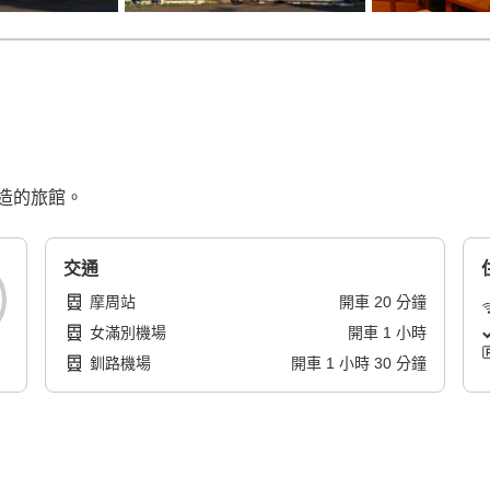
造的旅館。
交通
摩周站
開車
20
分鐘
女滿別機場
開車
1
小時
釧路機場
開車
1
小時
30
分鐘