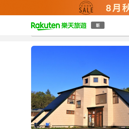
t
新
總覽
客房與方案
評語
特點
設施
o
p
P
a
g
e
_
s
e
a
r
c
h