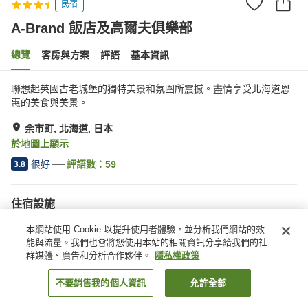
民宿
A-Brand 飯店及高爾夫俱樂部
總覽
客房與方案
評語
基本資訊
聯想起英國古老城堡的獨特美景和氛圍所震撼。盡情享受北海道恩
惠的美食與美景。
余市町, 北海道, 日本
於地圖上顯示
很好
評語數：
59
3.8
住宿設施
停車場
按摩浴缸
本網站使用 Cookie 以提升使用者體驗，並分析我們網站的效
三溫暖
餐廳
能與流量。我們也會將您使用本站的相關資訊分享給我們的社
群媒體、廣告和分析合作夥伴。
隱私權政策
首頁
日本
北海道
余市町
A-Brand 飯店及高爾夫俱樂部
不要銷售我的個人資訊
允許全部
找客房