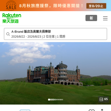
to
top
page
新
A-Brand 飯店及高爾夫俱樂部
2026/8/22
-
2026/8/23
|
2 位住客
|
1 間房
65