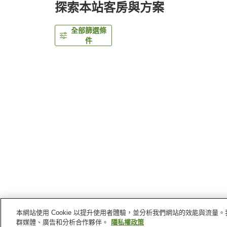
探索本站客房與方案
全部篩選條
件
本網站使用 Cookie 以提升使用者體驗，並分析我們網站的效能與流
首頁
日本
兵庫縣
赤穗
赤穗溫泉潮彩晶晶祥吉
群媒體、廣告和分析合作夥伴。
隱私權政策