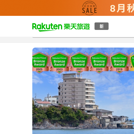
t
新
總覽
客房與方案
評語
設施
o
p
P
a
g
e
_
s
e
a
r
c
h