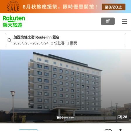
to
top
page
新
加西北條之宿 Route-Inn 飯店
2026/8/23
-
2026/8/24
|
2 位住客
|
1 間房
28