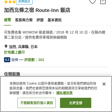
商務飯店
加西北條之宿 Route-Inn 飯店
總覽
客房與方案
評語
基本資訊
可免費收看 WOWOW 衛星頻道／2018 年 12 月 10 日，在縣內開
第二家分店／提供免費停車場與無線網路
加西, 兵庫縣, 日本
於地圖上顯示
很棒
評語數：
262
4.3
住宿設施
停車場
餐廳
本網站使用 Cookie 以提升使用者體驗，並分析我們網站的效
自動販賣機
公共澡堂
能與流量。我們也會將您使用本站的相關資訊分享給我們的社
群媒體、廣告和分析合作夥伴。
隱私權政策
首頁
日本
兵庫縣
加西
加西北條之宿 Route-Inn 飯店
不要銷售我的個人資訊
允許全部
找客房