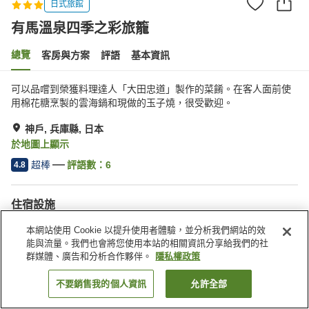
日式旅館
有馬溫泉四季之彩旅籠
總覽
客房與方案
評語
基本資訊
可以品嚐到榮獲料理達人「大田忠道」製作的菜餚。在客人面前使
用棉花糖烹製的雲海鍋和現做的玉子燒，很受歡迎。
神戶, 兵庫縣, 日本
於地圖上顯示
超棒
評語數：
6
4.8
住宿設施
無線網路
私人餐廳
本網站使用 Cookie 以提升使用者體驗，並分析我們網站的效
免費停車
日式餐廳
能與流量。我們也會將您使用本站的相關資訊分享給我們的社
群媒體、廣告和分析合作夥伴。
隱私權政策
首頁
日本
兵庫縣
神戶
有馬溫泉四季之彩旅籠
不要銷售我的個人資訊
允許全部
找客房