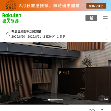
to
top
page
新
有馬溫泉四季之彩旅籠
2026/8/20
-
2026/8/21
|
2 位住客
|
1 間房
64