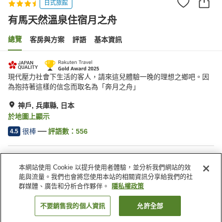
日式旅館
有馬天然溫泉住宿月之舟
總覽
客房與方案
評語
基本資訊
現代壓力社會下生活的客人，請來這兒體驗一晚的理想之鄉吧。因
為抱持著這樣的信念而取名為「奔月之舟」
神戶, 兵庫縣, 日本
於地圖上顯示
很棒
評語數：
556
4.5
住宿設施
本網站使用 Cookie 以提升使用者體驗，並分析我們網站的效
無線網路
停車場
能與流量。我們也會將您使用本站的相關資訊分享給我們的社
三溫暖
餐廳
群媒體、廣告和分析合作夥伴。
隱私權政策
不要銷售我的個人資訊
允許全部
找客房
首頁
日本
兵庫縣
神戶
有馬天然溫泉住宿月之舟