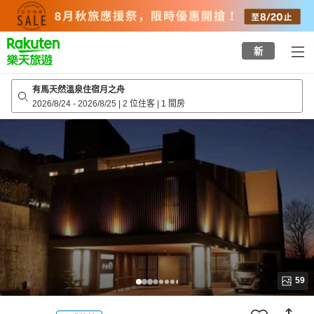
to
top
page
新
有馬天然溫泉住宿月之舟
2026/8/24
-
2026/8/25
|
2 位住客
|
1 間房
59