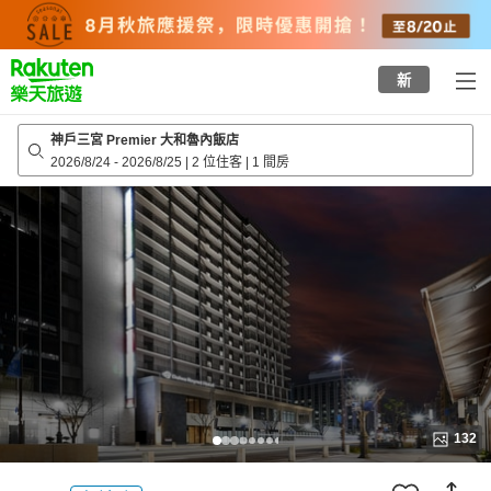
to
top
page
新
神戶三宮 Premier 大和魯內飯店
2026/8/24
-
2026/8/25
|
2 位住客
|
1 間房
132