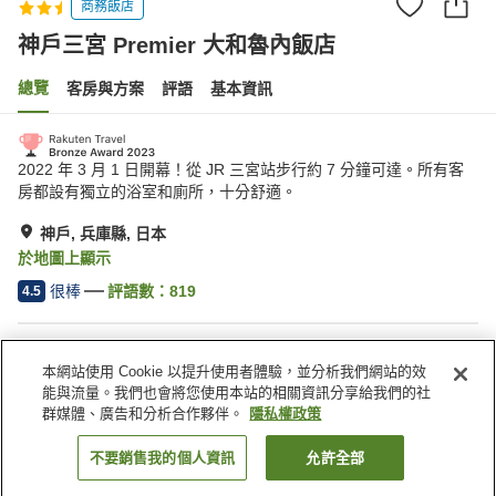
商務飯店
神戶三宮 Premier 大和魯內飯店
總覽
客房與方案
評語
基本資訊
2022 年 3 月 1 日開幕！從 JR 三宮站步行約 7 分鐘可達。所有客
房都設有獨立的浴室和廁所，十分舒適。
神戶, 兵庫縣, 日本
於地圖上顯示
很棒
評語數：
819
4.5
住宿設施
本網站使用 Cookie 以提升使用者體驗，並分析我們網站的效
無線網路
指定吸菸區
能與流量。我們也會將您使用本站的相關資訊分享給我們的社
自動販賣機
哺乳室
群媒體、廣告和分析合作夥伴。
隱私權政策
不要銷售我的個人資訊
允許全部
找客房
首頁
日本
兵庫縣
神戶
神戶三宮 Premier 大和魯內飯店