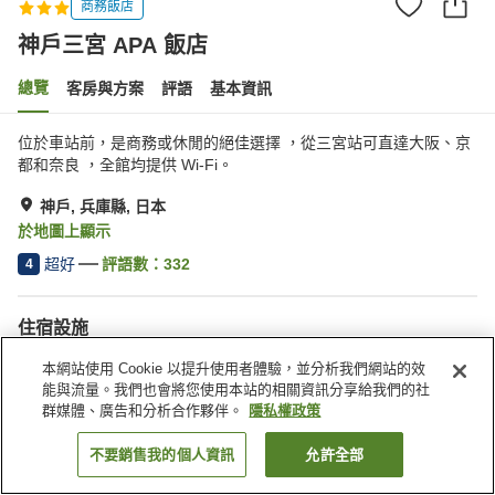
商務飯店
神戶三宮 APA 飯店
總覽
客房與方案
評語
基本資訊
位於車站前，是商務或休閒的絕佳選擇 ，從三宮站可直達大阪、京
都和奈良 ，全館均提供 Wi-Fi。
神戶, 兵庫縣, 日本
於地圖上顯示
超好
評語數：
332
4
住宿設施
停車場
Spa／美容沙龍
本網站使用 Cookie 以提升使用者體驗，並分析我們網站的效
咖啡廳
自動販賣機
能與流量。我們也會將您使用本站的相關資訊分享給我們的社
群媒體、廣告和分析合作夥伴。
隱私權政策
首頁
日本
兵庫縣
神戶
神戶三宮 APA 飯店
不要銷售我的個人資訊
允許全部
找客房