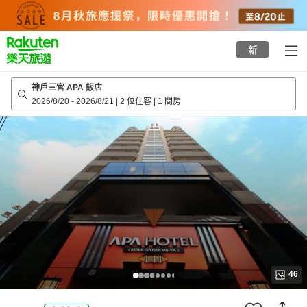
to
top
page
新
神戶三宮 APA 飯店
2026/8/20
-
2026/8/21
|
2 位住客
|
1 間房
46